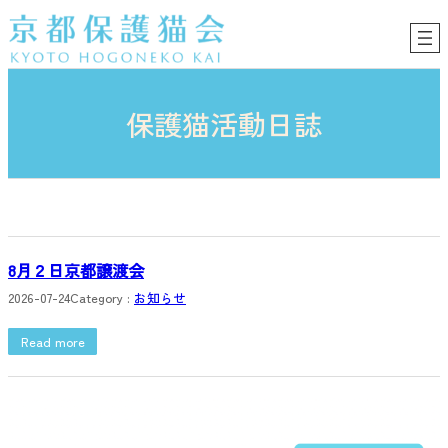
内
容
を
ス
キ
保護猫活動日誌
ッ
プ
8月２日京都譲渡会
2026-07-24
Category :
お知らせ
Read more