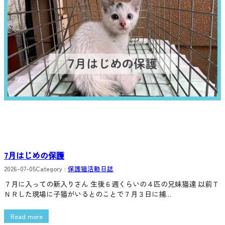
7月はじめの保護
2026-07-05
Category :
保護猫活動日誌
７月に入っての新入りさん 生後６週くらいの４匹の兄妹猫達 以前Ｔ
ＮＲした現場に子猫がいるとのことで７月３日に捕…
Read more