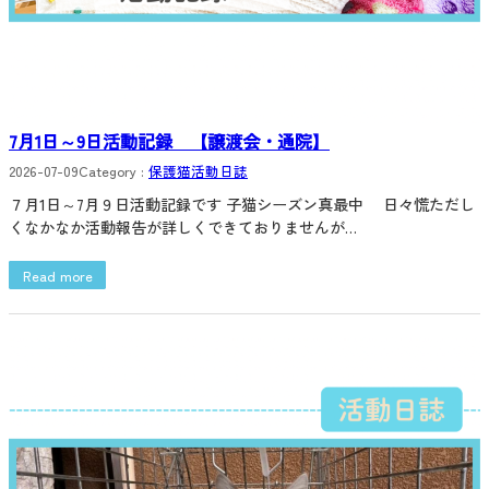
7月1日～9日活動記録 【譲渡会・通院】
2026-07-09
Category :
保護猫活動日誌
７月1日～7月９日活動記録です 子猫シーズン真最中 日々慌ただし
くなかなか活動報告が詳しくできておりませんが…
Read more